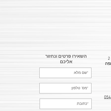
השאירו פרטים ונחזור
תובתנו: רח' המשביר 20 , פינת הלהב 2
אליכם
פה
054