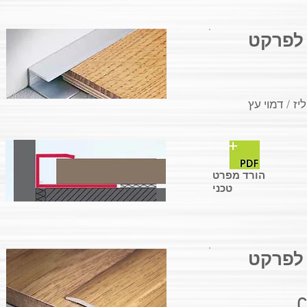
 לפרקט
יז / דמוי עץ
הורד מפרט
טכני
 לפרקט