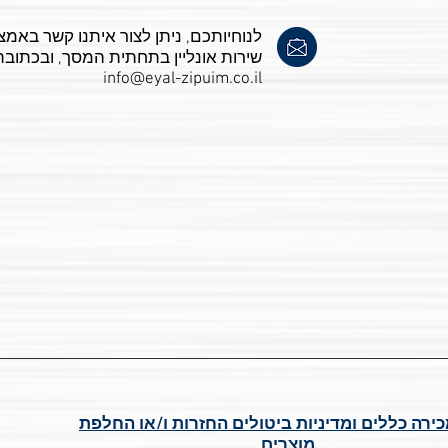
לנוחיותכם, ניתן לצור איתנו קשר באמצ
שירות אונליין בתחתית המסך, ובכתובת
info@eyal-zipuim.co.il
כירה כללים ומדיניות ביטולים החזרות ו/או החלפת
מוצרים