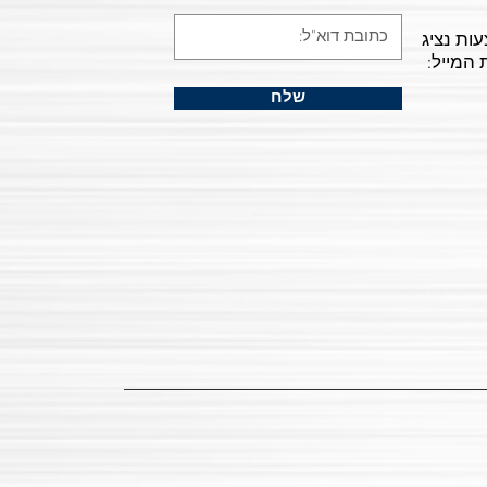
עות נציג
 המייל:
שלח