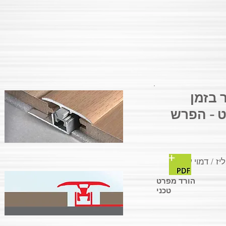
 בזמן
 - הפרש
יז / דמוי עץ
הורד מפרט
טכני