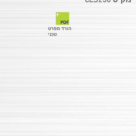
מק"ט CLS250
הורד מפרט
טכני