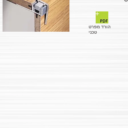
הורד מפרט
טכני