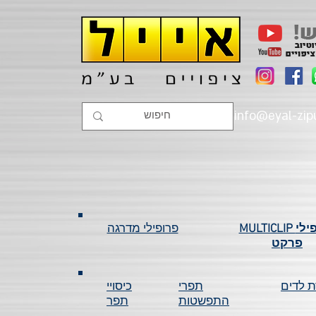
info@eyal-zipu
MULTICLIP פרופילי
פרופילי מדרגה
פרקט
ת לדים
תפרי
כיסויי
התפשטות
תפר