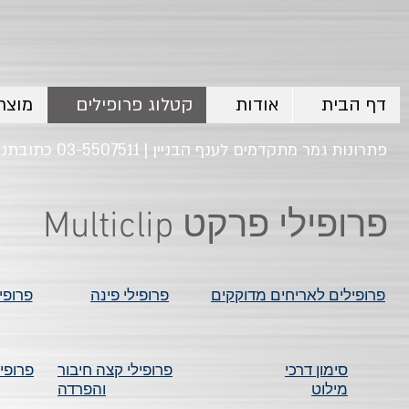
דף הבית
אודות
קטלוג פרופילים
מוצר
פתרונות גמר מתקדמים לענף הבניין | 03-5507511 כתובתנו: רח' המשביר 20 , פינת הלהב 2 אזור התעשיה חולון
Multiclip פרופילי פרקט
פרופילים לאריחים מדוקקים
פרופילי פינה
פרופי
סימון דרכי
פרופילי קצה חיבור
פרופיל
מילוט
והפרדה