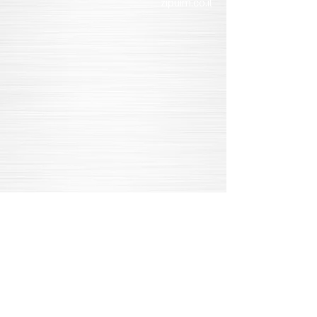
zipuim.co.il