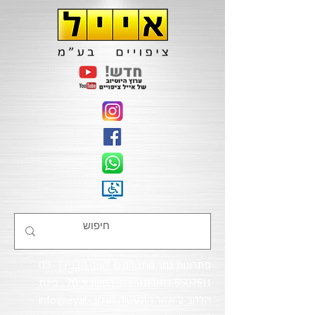
פתרונות גמר מתקדמים לענף הבניין |
03-
5507511
כתובתנו: רח' המשביר 20 , פינת
הלהב 2 אזור התעשיה חולון
info@eyal-