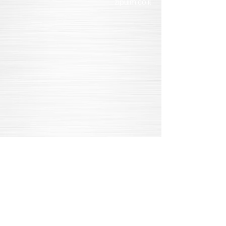
zipuim.co.il