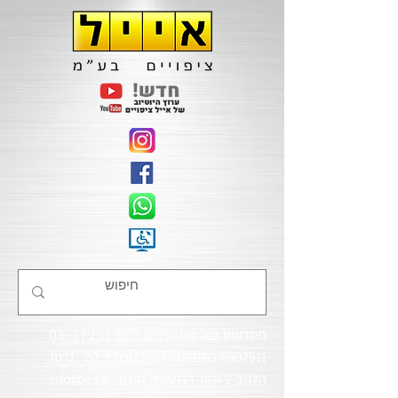
פתרונות גמר מתקדמים לענף הבניין |
03-
5507511
כתובתנו: רח' המשביר 20 , פינת
הלהב 2 אזור התעשיה חולון
info@eyal-