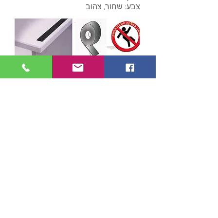
צבע: שחור, צהוב
פרופיל מדרגה לאחר יישום
האריחים
מק"ט TREP FO BP
חומר: אלומיניום + פס בטון פולימרי
גוון:
גודל: 60/30