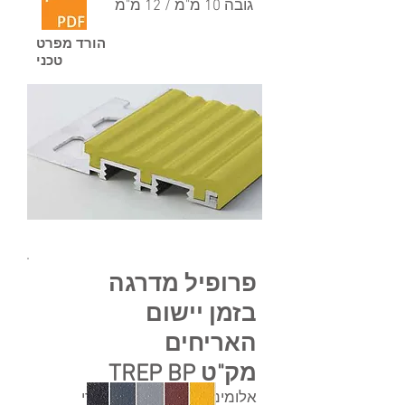
גובה 10 מ"מ / 12 מ"מ
הורד מפרט
טכני
פרופיל מדרגה
בזמן יישום
האריחים
מק"ט TREP BP
אלומיניום + פס בטון פולימרי