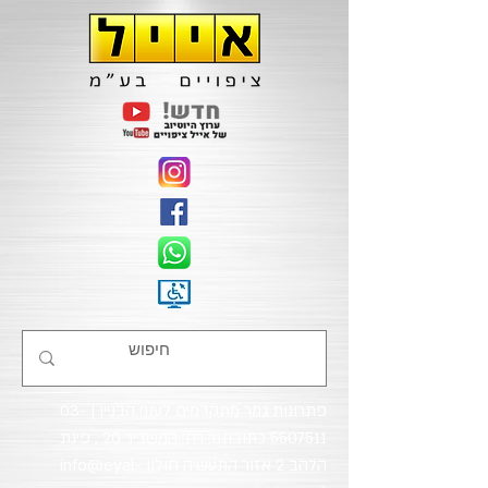
פתרונות גמר מתקדמים לענף הבניין |
03-
5507511
כתובתנו: רח' המשביר 20 , פינת
הלהב 2 אזור התעשיה חולון
info@eyal-