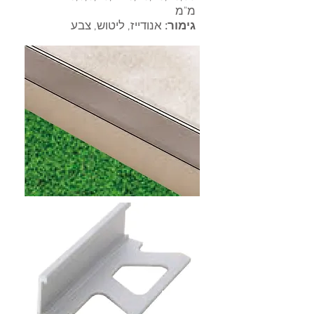
מ"מ
גימור:
אנודייז, ליטוש, צבע