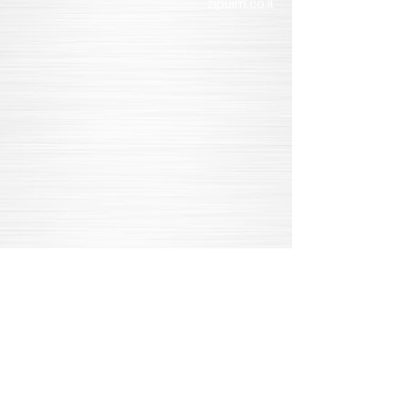
zipuim.co.il