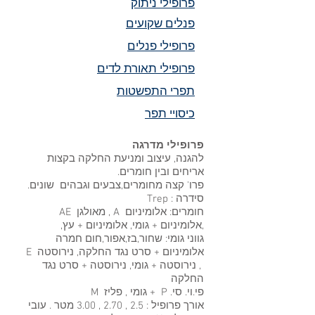
פרופילי ניתוק
פנלים שקועים
פרופילי פנלים
פרופילי תאורת לדים
תפרי התפשטות
כיסויי תפר
פרופילי מדרגה
להגנה, עיצוב ומניעת החלקה בקצות
אריחים ובין חומרים.
פרו' קצה מחומרים,צבעים וגבהים שונים.
סידרה : Trep
חומרים: אלומיניום A , מאולגן AE
,אלומיניום + גומי, אלומיניום + עץ,
גווני גומי: שחור,בז,אפור,חום חמרה
אלומיניום + סרט נגד החלקה, נירוסטה E
, נירוסטה + גומי, נירוסטה + סרט נגד
החלקה
פי.וי. סי. P + גומי , פליז M
אורך פרופיל : 2.5 , 2.70 , 3.00 מטר . עובי