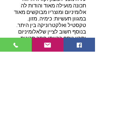
תכונה מועילה מאוד והודות לה
אלומיניום ומוצריו מבוקשים מאוד
במגוון תעשיות: כימיה, מזון,
טקסטיל ואלקטרוניקה בין היתר.
בנוסף חשוב לציין שלאלומיניום
יתרון נוסף בהיותו חסר תכונות
מגנטיות, וכן במוליכות הגבוהה שלו
לחום וחשמל.
מבחר ויוקרה
עיון בקטלוג פרופילי אלומיניום
מגלה מבחר גדול של פרופילים
לשימושים שונים: החל מצרכים
תעשייתיים עד ללקוח הביתי
הפשוט. פרגולות, כיסויי מכונות,
דלתות, חלונות ועוד- פרופילי
אלומיניום פשוט מתאימים למגוון
גדול מאוד של אפשרויות. הם כמובן
באים גם בשלל צורות: הפרופיל