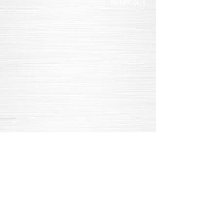
zipuim.co.il