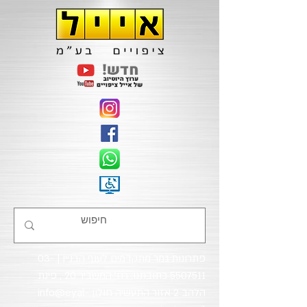
פתרונות גמר מתקדמים לענף הבניין |
03-
5507511
כתובתנו: רח' המשביר 20 , פינת
הלהב 2 אזור התעשיה חולון
info@eyal-