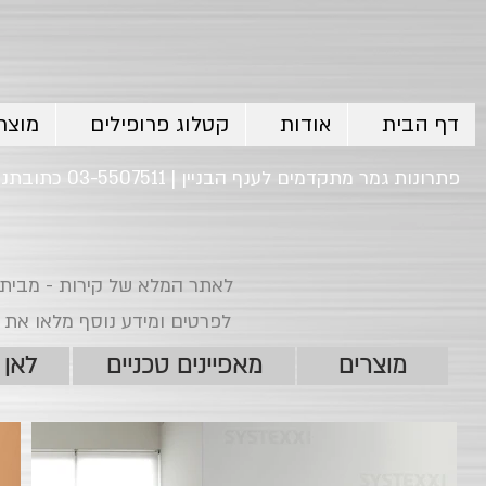
דף הבית
אודות
קטלוג פרופילים
מוצר
פתרונות גמר מתקדמים לענף הבניין | 03-5507511 כתובתנו: רח' המשביר 20 , פינת הלהב 2 אזור התעשיה חולון
לאתר המלא של קירות - מבית א
לפרטים ומידע נוסף מלאו את הטופס
מוצרים
מאפיינים טכניים
לאן 