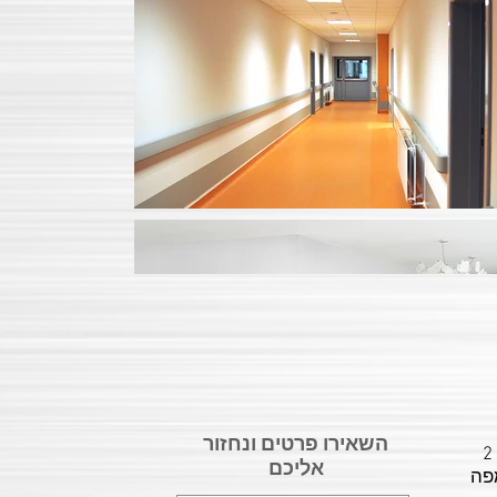
השאירו פרטים ונחזור
תובתנו: רח' המשביר 20 , פינת הלהב 2
אליכם
פה