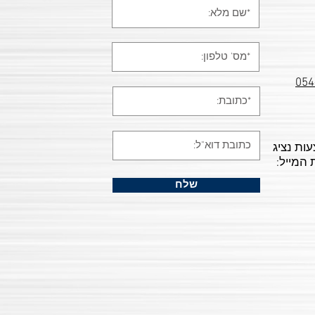
054
עות נציג
 המייל:
שלח