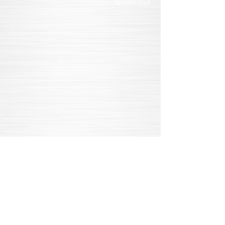
zipuim.co.il