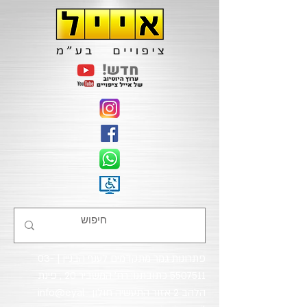
פתרונות גמר מתקדמים לענף הבניין |
03-
5507511
כתובתנו: רח' המשביר 20 , פינת
הלהב 2 אזור התעשיה חולון
info@eyal-