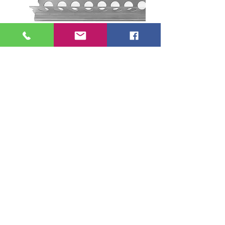
אריזה/יחידות
40
עובי חומר (מ"מ)
1
עובי טיח (מ"מ)
10
כנפיים (מ"מ)
30X30
אורך (מטר)
2.5
חומר