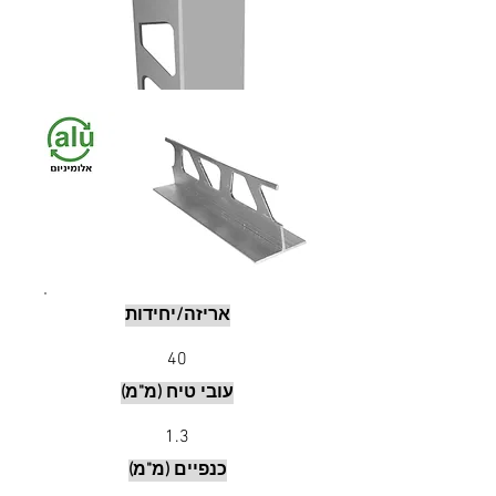
אריזה/יחידות
40
עובי טיח (מ"מ)
1.3
כנפיים (מ"מ)