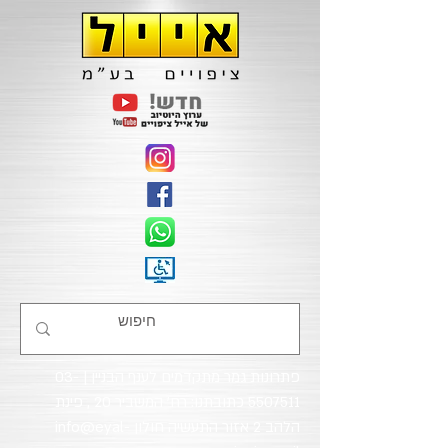
פתרונות גמר מתקדמים לענף הבניין |
03-
5507511
כתובתנו: רח' המשביר 20 , פינת
הלהב 2 אזור התעשיה חולון
info@eyal-