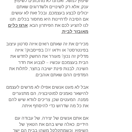
שיפוץ למשל. ואנחנו לא מתכוונים לשיפוץ
ענק, אלא רק לשינויים ולשדרוגים שאתם
יכולים לבצע בעצמכם, ובכל זאת לא עושים.
אם הסיבה לדחיינות היא מחסור בכלים, תנו
לנו להציע לכם את הפיתרון הבא:
ארגז כלים
מאובזר לבית
.
מכירים את זה שאתם רואים איזה סרטון עיצוב
בפינטרסט? או וידאו DIY בפייסבוק? איזה
מדליק זה נכון? מעורר את החשק לחדש את
הבית בעצמכם עכשיו – לצבוע את חדר
השינה, לבנות פינת ישיבה בחצר, לתלות את
המדפים ההם שאתם אוהבים.
אבל לא מעט אנשים אפילו לא מרשים לעצמם
להישאר נאמנים למוטיבציה, הם מתנערים
ממנה. המעטים שכן, צריכים לוודא שיש להם
את כל מה שדרוש כדי להיסחף איתה.
אם אתם אנשים של יצירה, של עבודה עם
הידיים, כאלה שיש בהם את הטאץ' של
השיפוץ, וכשמתקלקל משהו בבית הם ישר