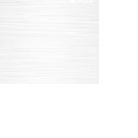
zipuim.co.il