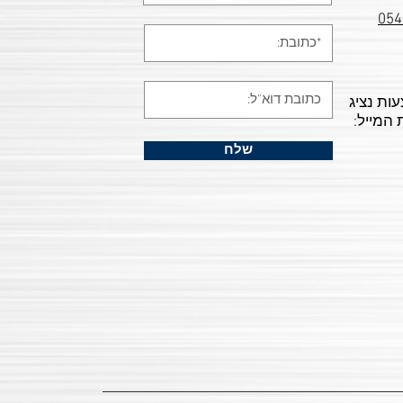
054
עות נציג
 המייל:
שלח