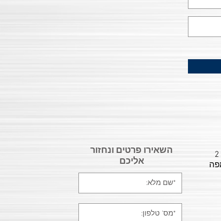
השאירו פרטים ונחזור
תובתנו: רח' המשביר 20 , פינת הלהב 2
אליכם
פה